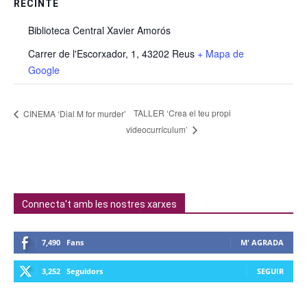
RECINTE
Biblioteca Central Xavier Amorós
Carrer de l'Escorxador, 1, 43202 Reus
+ Mapa de
Google
TALLER ‘Crea el teu propi
CINEMA ‘Dial M for murder’
videocurrículum’
Connecta't amb les nostres xarxes
7,490
Fans
M' AGRADA
3,252
Seguidors
SEGUIR