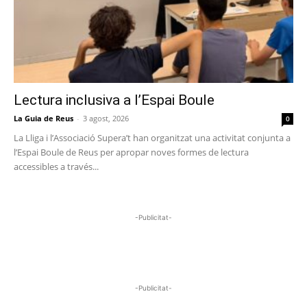
Lectura inclusiva a l’Espai Boule
La Guia de Reus
-
3 agost, 2026
0
La Lliga i l’Associació Supera’t han organitzat una activitat conjunta a
l’Espai Boule de Reus per apropar noves formes de lectura
accessibles a través...
-Publicitat-
-Publicitat-