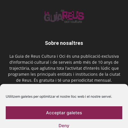
Sobre nosaltres
La Guia de Reus Cultura i Oci és una publicació exclusiva
d’informació cultural i de serveis amb més de 10 anys de
trajectòria, que aglutina tota l’activitat d’interès lúdic que
programen les principals entitats i institucions de la ciutat
de Reus. És gratuïta i té una periodicitat mensual.
Contactar-nos:
comercial@laguiadereus.com
Utilitzem galetes per optimitzar el nostre lloc web i el nostre servei.
Acceptar galetes
Segueix-nos
Deny