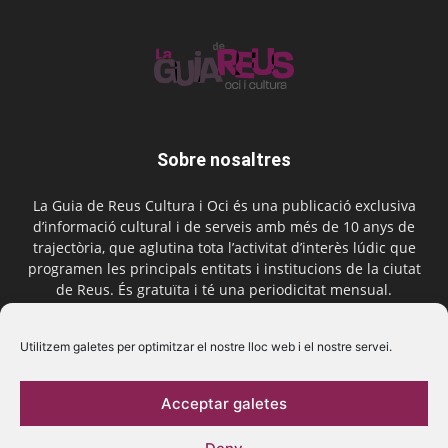
Sobre nosaltres
La Guia de Reus Cultura i Oci és una publicació exclusiva
d’informació cultural i de serveis amb més de 10 anys de
trajectòria, que aglutina tota l’activitat d’interès lúdic que
programen les principals entitats i institucions de la ciutat
de Reus. És gratuïta i té una periodicitat mensual.
Contactar-nos:
comercial@laguiadereus.com
Utilitzem galetes per optimitzar el nostre lloc web i el nostre servei.
Acceptar galetes
Segueix-nos