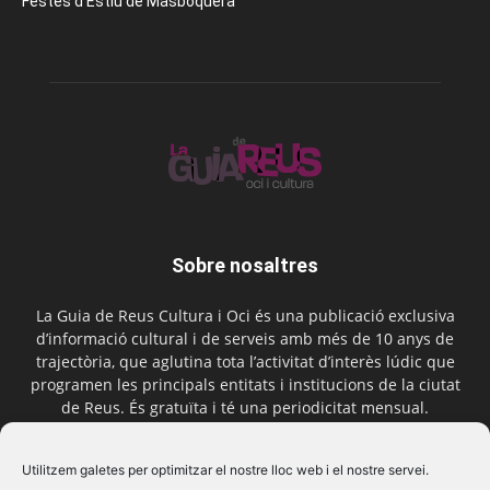
Festes d’Estiu de Masboquera
Sobre nosaltres
La Guia de Reus Cultura i Oci és una publicació exclusiva
d’informació cultural i de serveis amb més de 10 anys de
trajectòria, que aglutina tota l’activitat d’interès lúdic que
programen les principals entitats i institucions de la ciutat
de Reus. És gratuïta i té una periodicitat mensual.
Contactar-nos:
comercial@laguiadereus.com
Utilitzem galetes per optimitzar el nostre lloc web i el nostre servei.