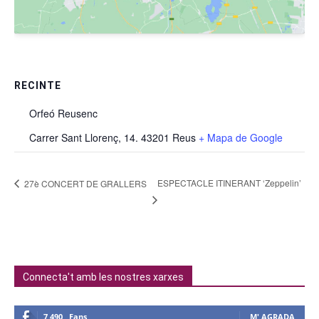
RECINTE
Orfeó Reusenc
Carrer Sant Llorenç, 14. 43201 Reus
+ Mapa de Google
ESPECTACLE ITINERANT ‘Zeppelin’
27è CONCERT DE GRALLERS
Connecta't amb les nostres xarxes
7,490
Fans
M' AGRADA