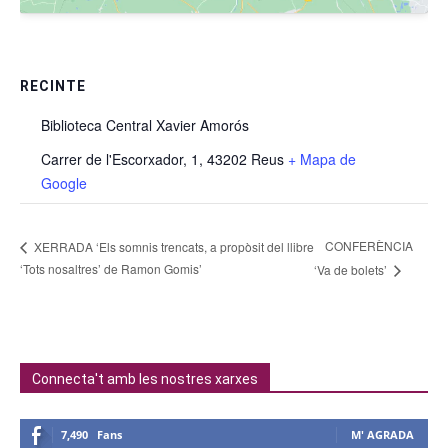
RECINTE
Biblioteca Central Xavier Amorós
Carrer de l'Escorxador, 1, 43202 Reus
+ Mapa de
Google
CONFERÈNCIA
XERRADA ‘Els somnis trencats, a propòsit del llibre
‘Tots nosaltres’ de Ramon Gomis’
‘Va de bolets’
Connecta't amb les nostres xarxes
7,490
Fans
M' AGRADA