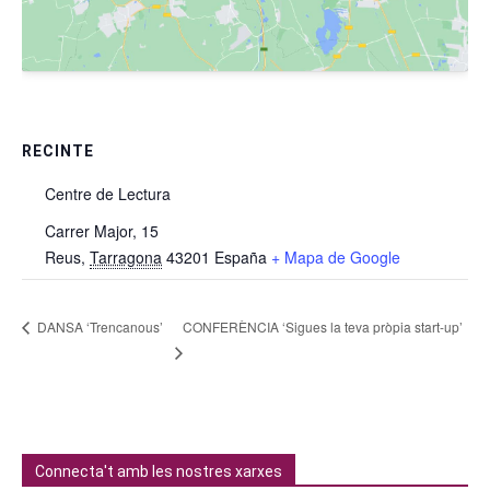
RECINTE
Centre de Lectura
Carrer Major, 15
Reus
,
Tarragona
43201
España
+ Mapa de Google
CONFERÈNCIA ‘Sigues la teva pròpia start-up’
DANSA ‘Trencanous’
Connecta't amb les nostres xarxes