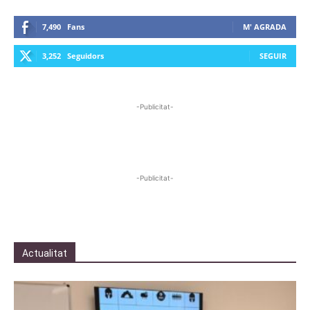
7,490
Fans
M' AGRADA
3,252
Seguidors
SEGUIR
-Publicitat-
-Publicitat-
Actualitat