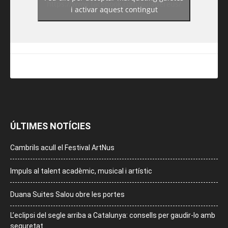
https://www.facebook.com/guiadereus/
i activar aquest contingut
ÚLTIMES NOTÍCIES
Cambrils acull el Festival ArtNus
Impuls al talent acadèmic, musical i artístic
Duana Suites Salou obre les portes
L’eclipsi del segle arriba a Catalunya: consells per gaudir-lo amb
seguretat