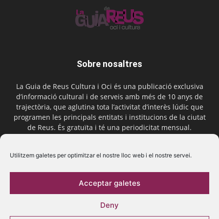
Sobre nosaltres
La Guia de Reus Cultura i Oci és una publicació exclusiva
d’informació cultural i de serveis amb més de 10 anys de
trajectòria, que aglutina tota l’activitat d’interès lúdic que
programen les principals entitats i institucions de la ciutat
de Reus. És gratuïta i té una periodicitat mensual.
Contactar-nos:
comercial@laguiadereus.com
Utilitzem galetes per optimitzar el nostre lloc web i el nostre servei.
Acceptar galetes
Segueix-nos
Deny