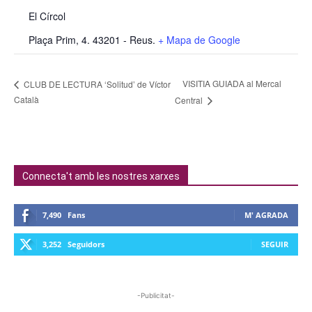
El Círcol
Plaça Prim, 4. 43201 - Reus.
+ Mapa de Google
VISITIA GUIADA al Mercal
CLUB DE LECTURA ‘Solitud’ de Víctor
Català
Central
Connecta't amb les nostres xarxes
7,490
Fans
M' AGRADA
3,252
Seguidors
SEGUIR
-Publicitat-