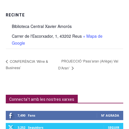
RECINTE
Biblioteca Central Xavier Amorós
Carrer de l'Escorxador, 1, 43202 Reus
+ Mapa de
Google
PROJECCIÓ ‘Pass’aran (Ariège) Val
CONFERÈNCIA ‘Wine &
Business’
D’Aran’
Connecta't amb les nostres xarxes
7,490
Fans
M' AGRADA
3,252
Seguidors
SEGUIR