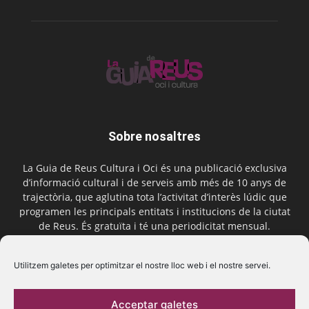
Sobre nosaltres
La Guia de Reus Cultura i Oci és una publicació exclusiva
d’informació cultural i de serveis amb més de 10 anys de
trajectòria, que aglutina tota l’activitat d’interès lúdic que
programen les principals entitats i institucions de la ciutat
de Reus. És gratuïta i té una periodicitat mensual.
Contactar-nos:
comercial@laguiadereus.com
Utilitzem galetes per optimitzar el nostre lloc web i el nostre servei.
Acceptar galetes
Segueix-nos