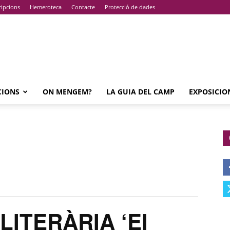
ripcions
Hemeroteca
Contacte
Protecció de dades
CIONS
ON MENGEM?
LA GUIA DEL CAMP
EXPOSICIO
LITERÀRIA ‘El