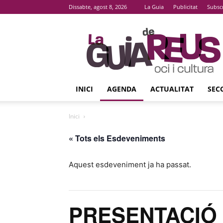
Dissabte, agost 8, 2026
La Guia
Publicitat
Subsc
La
Guia
De
Reus
INICI
AGENDA
ACTUALITAT
SEC
Inici
« Tots els Esdeveniments
Aquest esdeveniment ja ha passat.
PRESENTACIÓ 