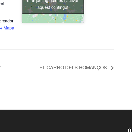
màrqueting galetes i activar
ral
aquest contingut
orxador,
+ Mapa
’
EL CARRO DELS ROMANÇOS
Ú