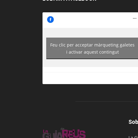
Feu clic per acceptar màrqueting galetes
https://www.facebook.com/guiadereus/
i activar aquest contingut
Sob
La G