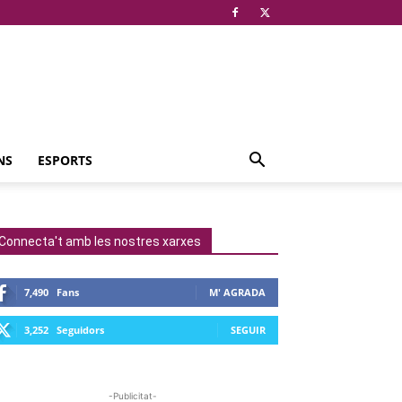
NS
ESPORTS
Connecta't amb les nostres xarxes
7,490
Fans
M' AGRADA
3,252
Seguidors
SEGUIR
-Publicitat-