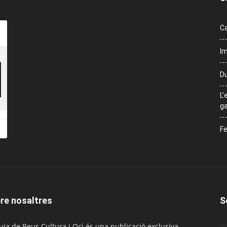
Ca
Im
Du
L’
ga
Fe
re nosaltres
S
uia de Reus Cultura i Oci és una publicació exclusiva