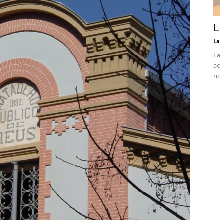
L
La
La
ac
no