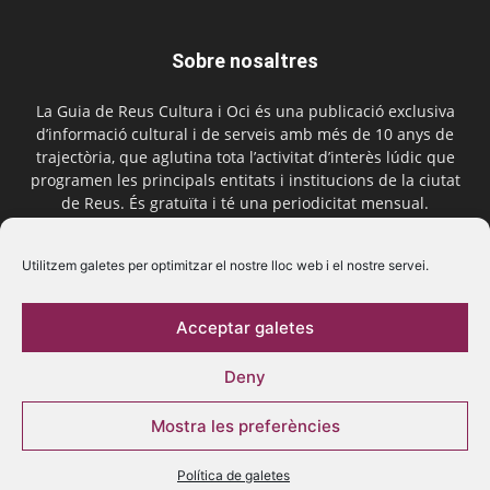
Sobre nosaltres
La Guia de Reus Cultura i Oci és una publicació exclusiva
d’informació cultural i de serveis amb més de 10 anys de
trajectòria, que aglutina tota l’activitat d’interès lúdic que
programen les principals entitats i institucions de la ciutat
de Reus. És gratuïta i té una periodicitat mensual.
Contactar-nos:
comercial@laguiadereus.com
Utilitzem galetes per optimitzar el nostre lloc web i el nostre servei.
Acceptar galetes
Segueix-nos
Deny
Mostra les preferències
Política de galetes
© 2016 La Guia de Reus | Creada per Be Marketing