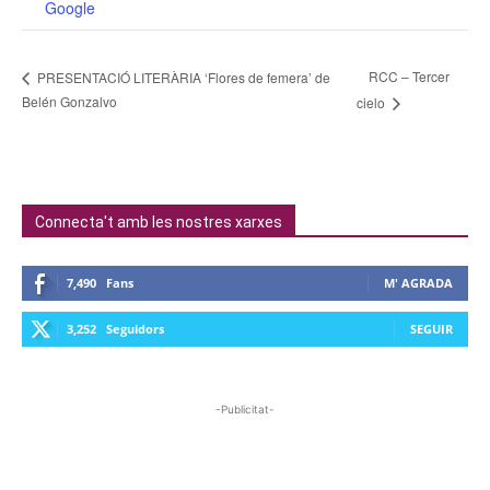
Google
RCC – Tercer
PRESENTACIÓ LITERÀRIA ‘Flores de femera’ de
Belén Gonzalvo
cielo
Connecta't amb les nostres xarxes
7,490
Fans
M' AGRADA
3,252
Seguidors
SEGUIR
-Publicitat-