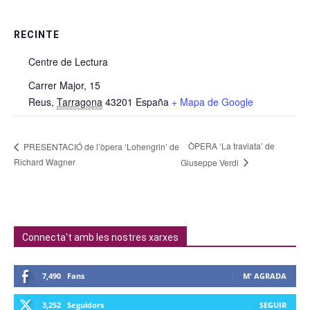
RECINTE
Centre de Lectura
Carrer Major, 15
Reus
,
Tarragona
43201
España
+ Mapa de Google
ÒPERA ‘La traviata’ de
PRESENTACIÓ de l’òpera ‘Lohengrin’ de
Richard Wagner
Giuseppe Verdi
Connecta't amb les nostres xarxes
7,490
Fans
M' AGRADA
3,252
Seguidors
SEGUIR