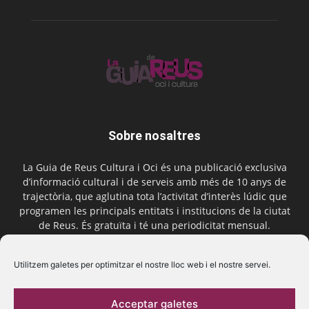
Sobre nosaltres
La Guia de Reus Cultura i Oci és una publicació exclusiva
d’informació cultural i de serveis amb més de 10 anys de
trajectòria, que aglutina tota l’activitat d’interès lúdic que
programen les principals entitats i institucions de la ciutat
de Reus. És gratuïta i té una periodicitat mensual.
Contactar-nos:
comercial@laguiadereus.com
Utilitzem galetes per optimitzar el nostre lloc web i el nostre servei.
Acceptar galetes
Segueix-nos