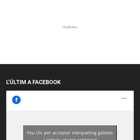
-Publicitat-
L’ÚLTIM A FACEBOOK
Feu clic per acceptar màrqueting galetes
https://www.facebook.com/guiadereus/
i activar aquest contingut