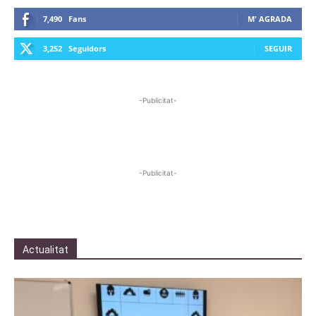
7,490
Fans
M' AGRADA
3,252
Seguidors
SEGUIR
-Publicitat-
-Publicitat-
Actualitat