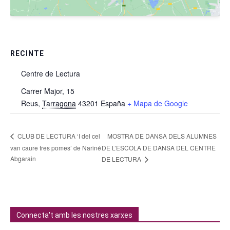
RECINTE
Centre de Lectura
Carrer Major, 15
Reus
,
Tarragona
43201
España
+ Mapa de Google
MOSTRA DE DANSA DELS ALUMNES
CLUB DE LECTURA ‘I del cel
van caure tres pomes’ de Nariné
DE L’ESCOLA DE DANSA DEL CENTRE
Abgarain
DE LECTURA
Connecta't amb les nostres xarxes