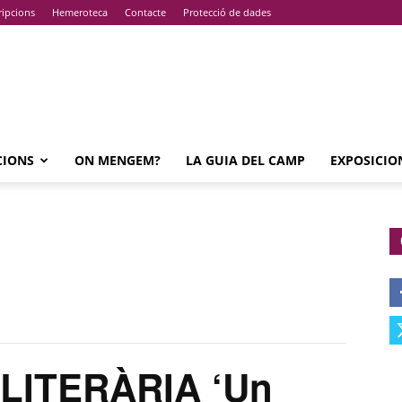
ripcions
Hemeroteca
Contacte
Protecció de dades
CIONS
ON MENGEM?
LA GUIA DEL CAMP
EXPOSICIO
LITERÀRIA ‘Un