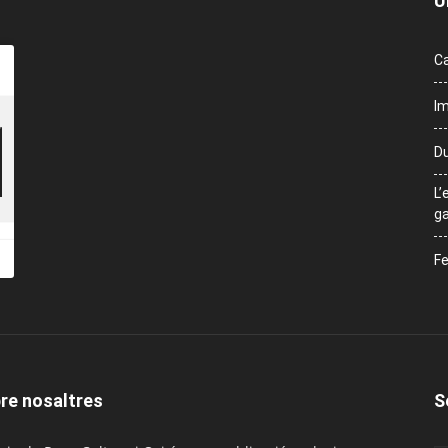
Ú
Ca
Im
Du
L’
ga
Fe
re nosaltres
S