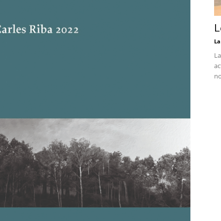
L
La
La
ac
no