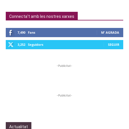
Connecta't amb les nostres xarxes
7,490
Fans
M' AGRADA
3,252
Seguidors
SEGUIR
-Publicitat-
-Publicitat-
Actualitat