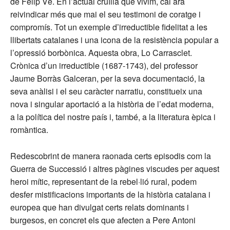
de Felip Vè. En l’actual cruïlla que vivim, cal ara
reivindicar més que mai el seu testimoni de coratge i
compromís. Tot un exemple d’irreductible fidelitat a les
llibertats catalanes i una icona de la resistència popular a
l’opressió borbònica. Aquesta obra, Lo Carrasclet.
Crònica d’un irreductible (1687-1743), del professor
Jaume Borràs Galceran, per la seva documentació, la
seva anàlisi ­­i el seu caràcter narratiu, constitueix una
nova i singular aportació a la història de l’edat moderna,
a la política del nostre país i, també, a la literatura èpica i
romàntica.
Redescobrint de manera raonada certs episodis com la
Guerra de Successió i altres pàgines viscudes per aquest
heroi mític, representant de la rebel·lió rural, podem
desfer mistificacions importants de la història catalana i
europea que han divulgat certs relats dominants i
burgesos, en concret els que afecten a Pere Antoni