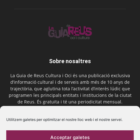
Sobre nosaltres
La Guia de Reus Cultura i Oci és una publicació exclusiva
d’informació cultural i de serveis amb més de 10 anys de
trajectòria, que aglutina tota l’activitat d’interès lúdic que
programen les principals entitats i institucions de la ciutat
de Reus. És gratuïta i té una periodicitat mensual.
Contactar-nos:
comercial@laguiadereus.com
Utilitzem galetes per optimitzar el nostre lloc web i el nostre servei.
Acceptar galetes
Segueix-nos