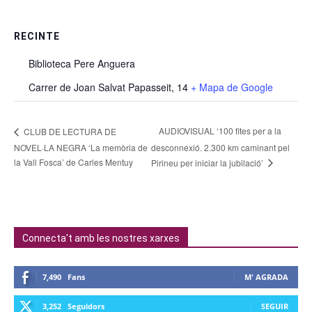
RECINTE
Biblioteca Pere Anguera
Carrer de Joan Salvat Papasseit, 14
+ Mapa de Google
AUDIOVISUAL ‘100 fites per a la
CLUB DE LECTURA DE
NOVEL·LA NEGRA ‘La memòria de
desconnexió. 2.300 km caminant pel
la Vall Fosca’ de Carles Mentuy
Pirineu per iniciar la jubilació’
Connecta't amb les nostres xarxes
7,490
Fans
M' AGRADA
3,252
Seguidors
SEGUIR