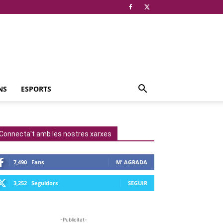
NS
ESPORTS
Connecta't amb les nostres xarxes
7,490
Fans
M' AGRADA
3,252
Seguidors
SEGUIR
-Publicitat-