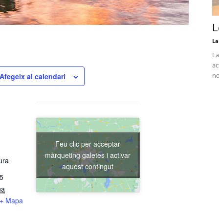
L
La
La
ac
no
Afegeix al calendari
Feu clic per acceptar
màrqueting galetes i activar
ura
aquest contingut
15
na
+ Mapa