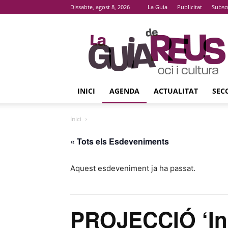
Dissabte, agost 8, 2026
La Guia
Publicitat
Subsc
La
Guia
De
Reus
INICI
AGENDA
ACTUALITAT
SEC
Inici
« Tots els Esdeveniments
Aquest esdeveniment ja ha passat.
PROJECCIÓ ‘In