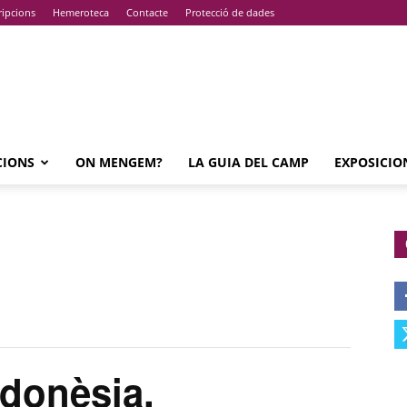
ripcions
Hemeroteca
Contacte
Protecció de dades
CIONS
ON MENGEM?
LA GUIA DEL CAMP
EXPOSICIO
donèsia,