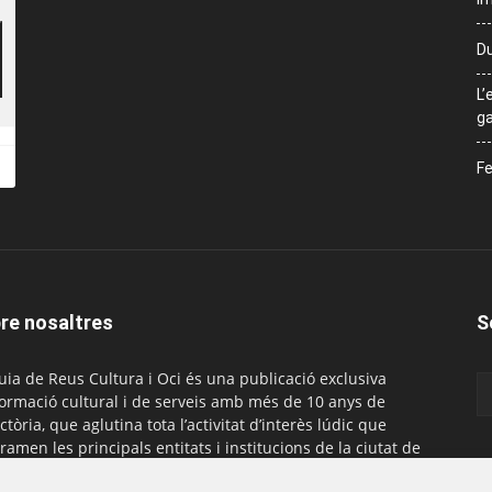
Du
L’
ga
Fe
re nosaltres
S
uia de Reus Cultura i Oci és una publicació exclusiva
formació cultural i de serveis amb més de 10 anys de
ctòria, que aglutina tota l’activitat d’interès lúdic que
ramen les principals entitats i institucions de la ciutat de
. És gratuïta i té una periodicitat mensual.