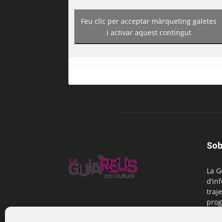
Feu clic per acceptar màrqueting galetes
https://www.facebook.com/guiadereus/
i activar aquest contingut
Sob
La G
d’in
traje
prog
Reus