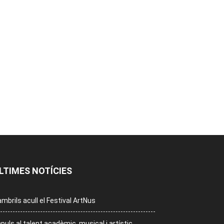
LTIMES NOTÍCIES
mbrils acull el Festival ArtNus
puls al talent acadèmic, musical i artístic