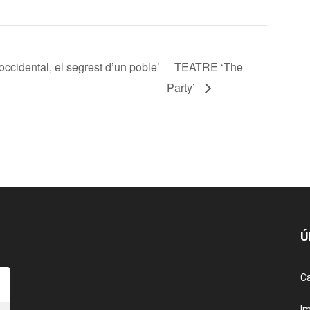
dental, el segrest d’un poble’
TEATRE ‘The
Party’
Ú
Ca
Im