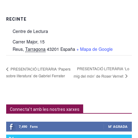
RECINTE
Centre de Lectura
Carrer Major, 15
Reus
,
Tarragona
43201
España
+ Mapa de Google
PRESENTACIÓ LITERÀRIA ‘Lo
PRESENTACIÓ LITERÀRIA ‘Papers
sobre literatura’ de Gabriel Ferrater
mig del món’ de Roser Vernet
Connecta't amb les nostres xarxes
7,490
Fans
M' AGRADA