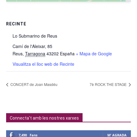
RECINTE
Lo Submarino de Reus
Camí de l'Aleixar, 85
Reus
,
Tarragona
43202
España
+ Mapa de Google
Visualitza el lloc web de Recinte
CONCERT de Joan Masdéu
7è ROCK THE STAGE
Connecta't amb les nostres xarxes
7,490
Fans
M' AGRADA