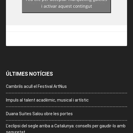
https://www.facebook.com/guiadereus/
i activar aquest contingut
ÚLTIMES NOTÍCIES
Cambrils acull el Festival ArtNus
Impuls al talent acadèmic, musical i artístic
Duana Suites Salou obre les portes
L’eclipsi del segle arriba a Catalunya: consells per gaudir-lo amb
seguretat