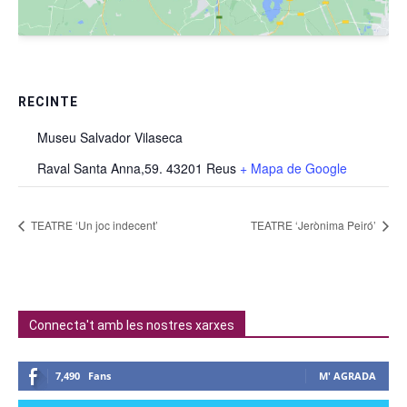
RECINTE
Museu Salvador Vilaseca
Raval Santa Anna,59. 43201 Reus
+ Mapa de Google
TEATRE ‘Un joc indecent’
TEATRE ‘Jerònima Peiró’
Connecta't amb les nostres xarxes
7,490
Fans
M' AGRADA