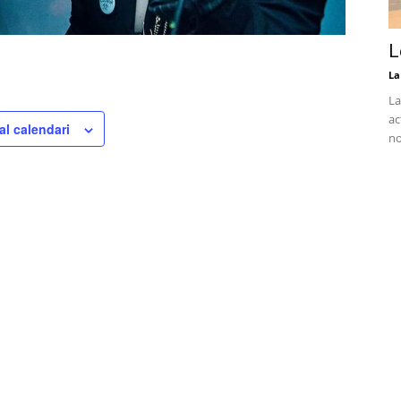
L
La
La
ac
al calendari
no