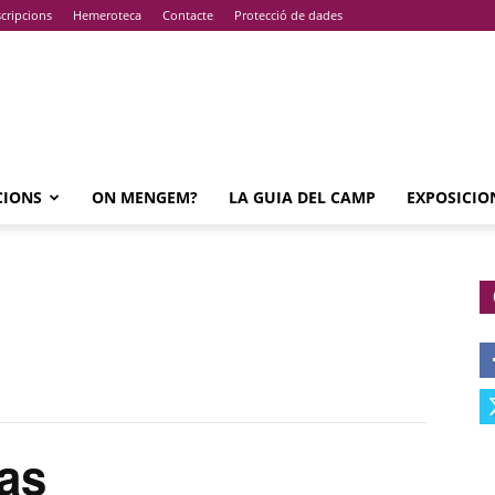
cripcions
Hemeroteca
Contacte
Protecció de dades
CIONS
ON MENGEM?
LA GUIA DEL CAMP
EXPOSICIO
as