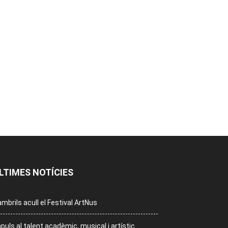
LTIMES NOTÍCIES
mbrils acull el Festival ArtNus
puls al talent acadèmic, musical i artístic