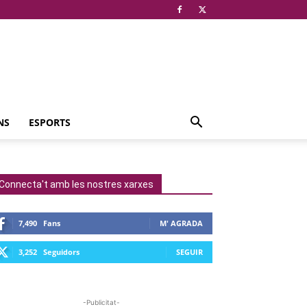
NS
ESPORTS
Connecta't amb les nostres xarxes
7,490
Fans
M' AGRADA
3,252
Seguidors
SEGUIR
-Publicitat-