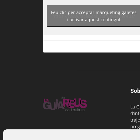
Feu clic per acceptar màrqueting galetes
https://www.facebook.com/guiadereus/
i activar aquest contingut
Sob
La G
d’in
traje
prog
Reus