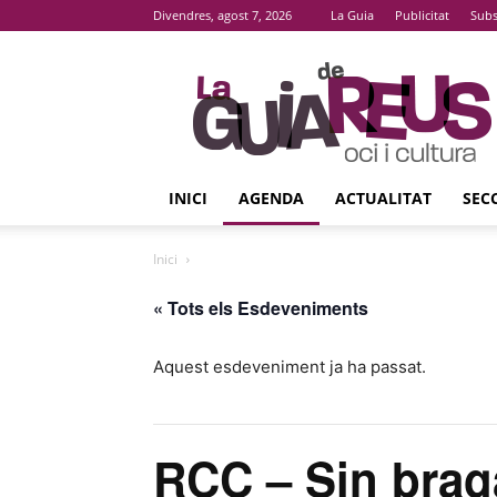
Divendres, agost 7, 2026
La Guia
Publicitat
Subs
La
Guia
De
Reus
INICI
AGENDA
ACTUALITAT
SEC
Inici
« Tots els Esdeveniments
Aquest esdeveniment ja ha passat.
RCC – Sin brag