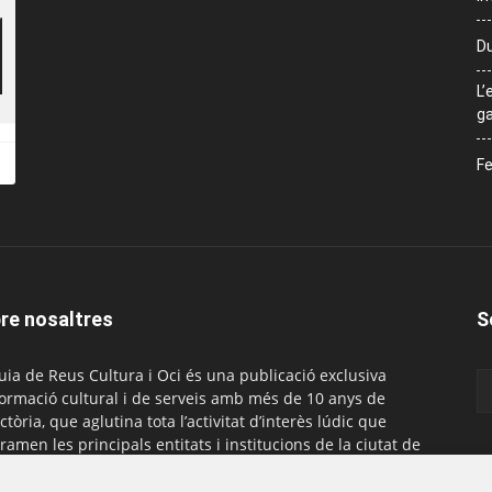
Du
L’
ga
Fe
re nosaltres
S
uia de Reus Cultura i Oci és una publicació exclusiva
formació cultural i de serveis amb més de 10 anys de
ctòria, que aglutina tota l’activitat d’interès lúdic que
ramen les principals entitats i institucions de la ciutat de
. És gratuïta i té una periodicitat mensual.