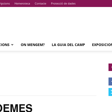
ripcions
Hemeroteca
Contacte
Protecció de dades
CIONS
ON MENGEM?
LA GUIA DEL CAMP
EXPOSICIO
POEMES