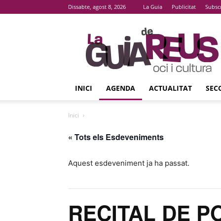
Dissabte, agost 8, 2026
La Guia
Publicitat
Subsc
La
Guia
De
Reus
INICI
AGENDA
ACTUALITAT
SEC
Inici
« Tots els Esdeveniments
Aquest esdeveniment ja ha passat.
RECITAL DE 