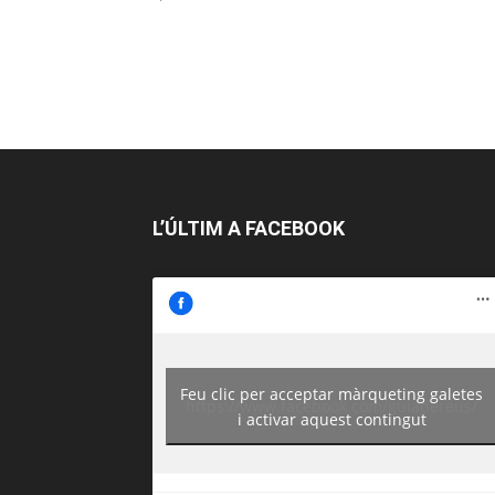
L’ÚLTIM A FACEBOOK
Feu clic per acceptar màrqueting galetes
https://www.facebook.com/guiadereus/
i activar aquest contingut