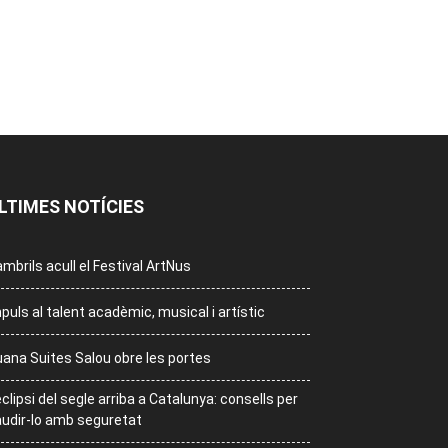
LTIMES NOTÍCIES
mbrils acull el Festival ArtNus
puls al talent acadèmic, musical i artístic
ana Suites Salou obre les portes
eclipsi del segle arriba a Catalunya: consells per
udir-lo amb seguretat