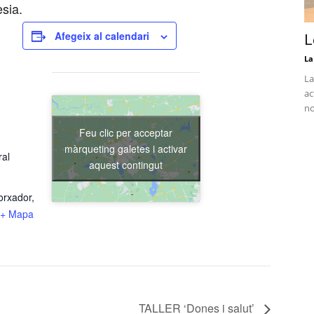
sia.
Afegeix al calendari
L
La
La
ac
no
Feu clic per acceptar
màrqueting galetes i activar
ral
aquest contingut
orxador,
+ Mapa
TALLER ‘Dones i salut’