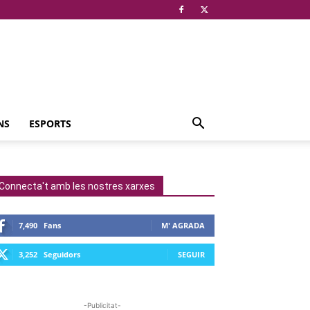
NS
ESPORTS
Connecta't amb les nostres xarxes
7,490
Fans
M' AGRADA
3,252
Seguidors
SEGUIR
-Publicitat-