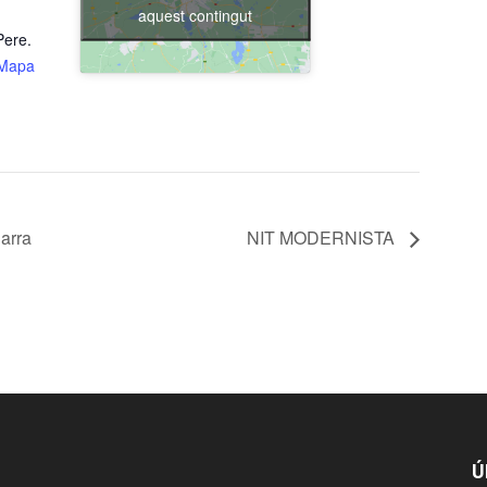
aquest contingut
Pere.
Mapa
arra
NIT MODERNISTA
Ú