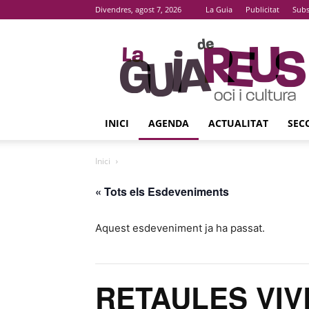
Divendres, agost 7, 2026
La Guia
Publicitat
Subs
La
Guia
De
Reus
INICI
AGENDA
ACTUALITAT
SEC
Inici
« Tots els Esdeveniments
Aquest esdeveniment ja ha passat.
RETAULES VIV