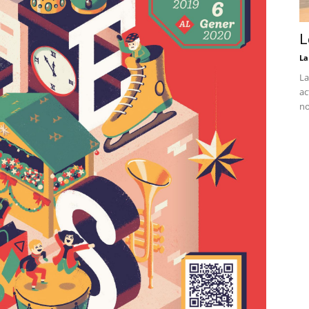
L
La
La
ac
no