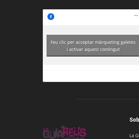
Feu clic per acceptar màrqueting galetes
https://www.facebook.com/guiadereus/
i activar aquest contingut
Sob
La G