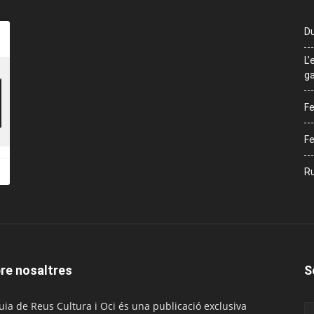
Du
L’
ga
Fe
Fe
Ru
re nosaltres
S
uia de Reus Cultura i Oci és una publicació exclusiva