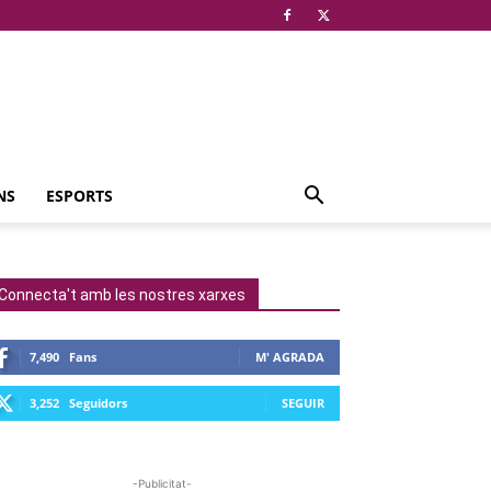
NS
ESPORTS
Connecta't amb les nostres xarxes
7,490
Fans
M' AGRADA
3,252
Seguidors
SEGUIR
-Publicitat-