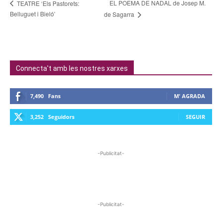
EL POEMA DE NADAL de Josep M.
TEATRE ‘Els Pastorets:
Belluguet i Bieló’
de Sagarra
Connecta't amb les nostres xarxes
7,490
Fans
M' AGRADA
3,252
Seguidors
SEGUIR
-Publicitat-
-Publicitat-