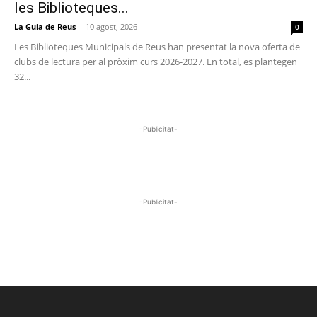
les Biblioteques...
La Guia de Reus
-
10 agost, 2026
0
Les Biblioteques Municipals de Reus han presentat la nova oferta de
clubs de lectura per al pròxim curs 2026-2027. En total, es plantegen
32...
-Publicitat-
-Publicitat-