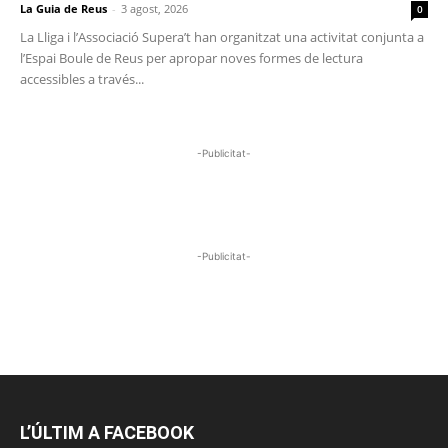
La Guia de Reus
-
3 agost, 2026
0
La Lliga i l’Associació Supera’t han organitzat una activitat conjunta a
l’Espai Boule de Reus per apropar noves formes de lectura
accessibles a través...
-Publicitat-
-Publicitat-
L’ÚLTIM A FACEBOOK