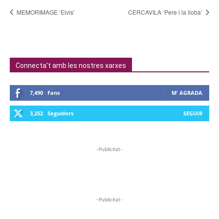
MEMORIMAGE ‘Elvis’
CERCAVILA ‘Pere i la lloba’
Connecta't amb les nostres xarxes
7,490
Fans
M' AGRADA
3,252
Seguidors
SEGUIR
-Publicitat-
-Publicitat-