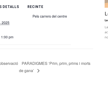
S DETALLS
RECINTE
L
Pels carrers del centre
La
, 2025
La
ac
- 1:00 pm
no
’observació
PARADIGMES ‘Prim, prim, prims i morts
de gana’