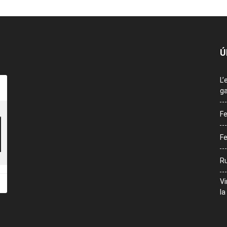
Ú
L’
ga
Fe
Fe
Ru
Vi
la