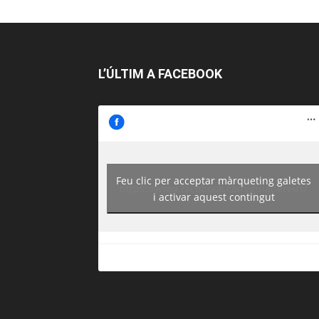
L’ÚLTIM A FACEBOOK
Feu clic per acceptar màrqueting galetes
https://www.facebook.com/guiadereus/
i activar aquest contingut