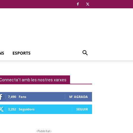
NS
ESPORTS
Connecta't amb les nostres xarxes
7,490
Fans
M' AGRADA
3,252
Seguidors
SEGUIR
-Publicitat-