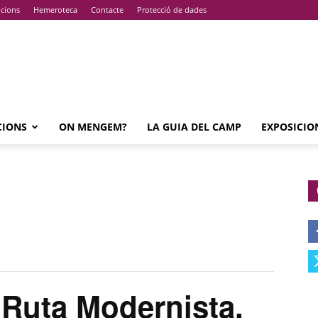
pcions
Hemeroteca
Contacte
Protecció de dades
CIONS
ON MENGEM?
LA GUIA DEL CAMP
EXPOSICIO
Ruta Modernista,