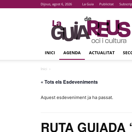
Dijous, agost 6, 2026
La Guia
Publicitat
Subscri
La
Guia
De
Reus
INICI
AGENDA
ACTUALITAT
SEC
Inici
« Tots els Esdeveniments
Aquest esdeveniment ja ha passat.
RUTA GUIADA ‘