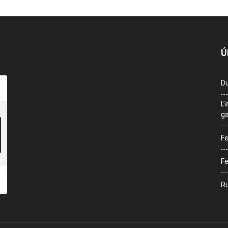
Ú
Du
L’
ga
Fe
Fe
Ru