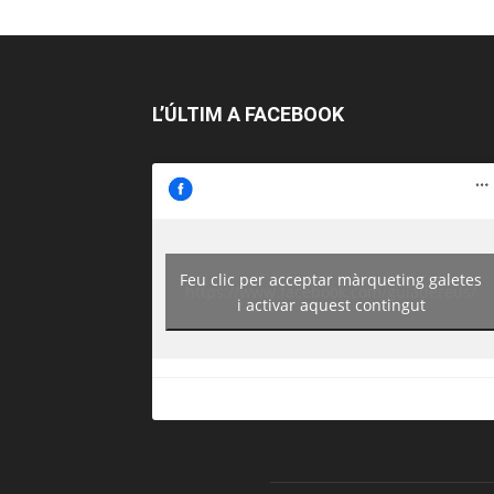
L’ÚLTIM A FACEBOOK
Feu clic per acceptar màrqueting galetes
https://www.facebook.com/guiadereus/
i activar aquest contingut