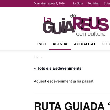
Divendres, agost 7, 2026
La Guia
Publicitat
Subs
La
Guia
De
Reus
INICI
AGENDA
ACTUALITAT
SEC
Inici
« Tots els Esdeveniments
Aquest esdeveniment ja ha passat.
RUTA GUIADA ‘