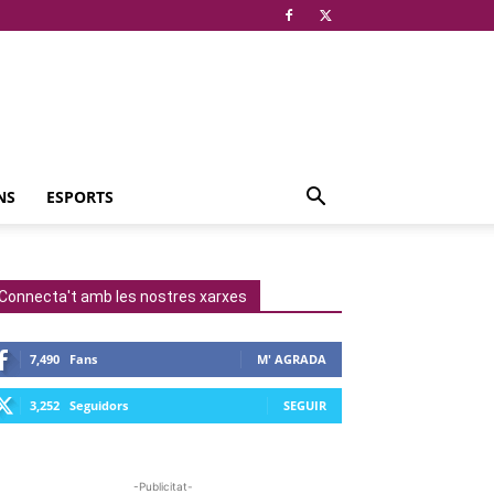
NS
ESPORTS
Connecta't amb les nostres xarxes
7,490
Fans
M' AGRADA
3,252
Seguidors
SEGUIR
-Publicitat-