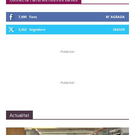
7,490
Fans
M' AGRADA
3,252
Seguidors
SEGUIR
-Publicitat-
-Publicitat-
Actualitat