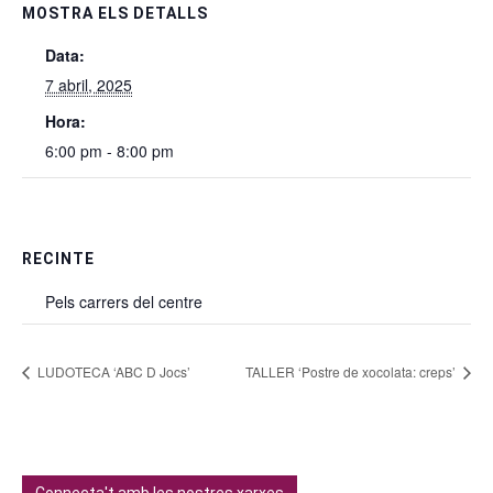
MOSTRA ELS DETALLS
Data:
7 abril, 2025
Hora:
6:00 pm - 8:00 pm
RECINTE
Pels carrers del centre
LUDOTECA ‘ABC D Jocs’
TALLER ‘Postre de xocolata: creps’
Connecta't amb les nostres xarxes