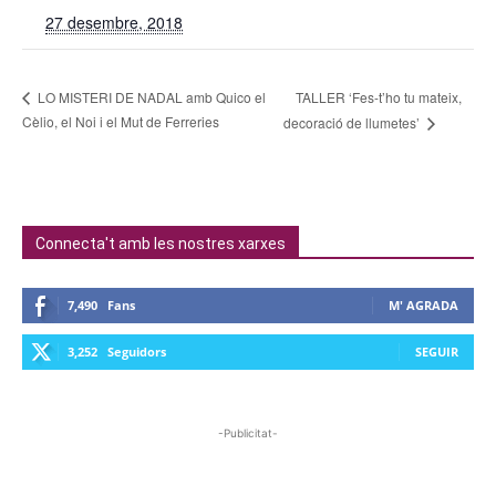
27 desembre, 2018
TALLER ‘Fes-t’ho tu mateix,
LO MISTERI DE NADAL amb Quico el
Cèlio, el Noi i el Mut de Ferreries
decoració de llumetes’
Connecta't amb les nostres xarxes
7,490
Fans
M' AGRADA
3,252
Seguidors
SEGUIR
-Publicitat-