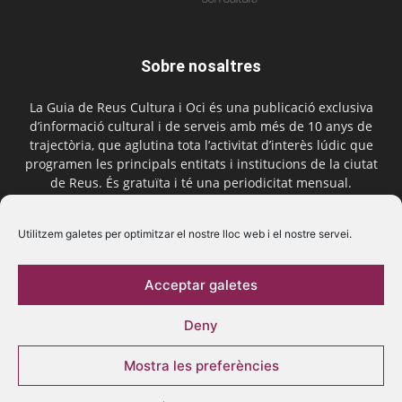
Sobre nosaltres
La Guia de Reus Cultura i Oci és una publicació exclusiva
d’informació cultural i de serveis amb més de 10 anys de
trajectòria, que aglutina tota l’activitat d’interès lúdic que
programen les principals entitats i institucions de la ciutat
de Reus. És gratuïta i té una periodicitat mensual.
Contactar-nos:
comercial@laguiadereus.com
Utilitzem galetes per optimitzar el nostre lloc web i el nostre servei.
Acceptar galetes
Segueix-nos
Deny
Mostra les preferències