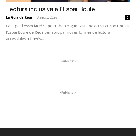
Lectura inclusiva a l’Espai Boule
La Guia de Reus
-
3 agost, 2026
0
La Lliga i l’Associació Supera’t han organitzat una activitat conjunta a
l’Espai Boule de Reus per apropar noves formes de lectura
accessibles a través...
-Publicitat-
-Publicitat-