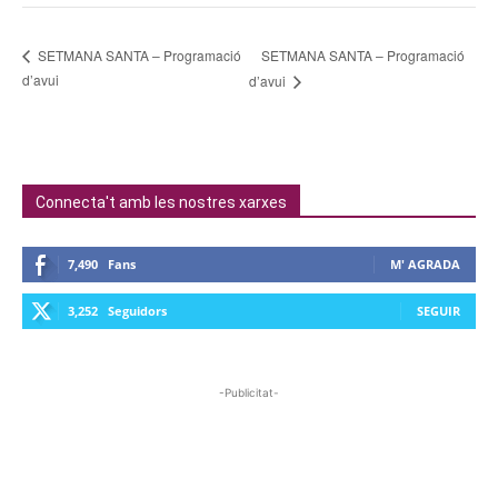
SETMANA SANTA – Programació
SETMANA SANTA – Programació
d’avui
d’avui
Connecta't amb les nostres xarxes
7,490
Fans
M' AGRADA
3,252
Seguidors
SEGUIR
-Publicitat-