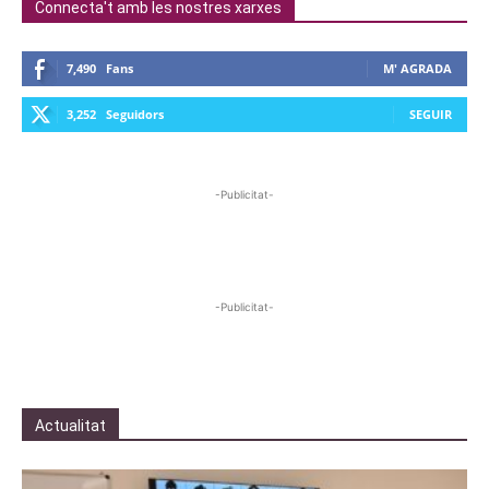
Connecta't amb les nostres xarxes
7,490
Fans
M' AGRADA
3,252
Seguidors
SEGUIR
-Publicitat-
-Publicitat-
Actualitat