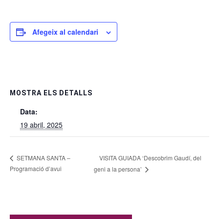
Afegeix al calendari
MOSTRA ELS DETALLS
Data:
19 abril, 2025
VISITA GUIADA ‘Descobrim Gaudí, del
SETMANA SANTA –
Programació d’avui
geni a la persona’