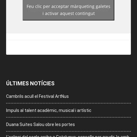
Feu clic per acceptar màrqueting galetes
https://www.facebook.com/guiadereus/
i activar aquest contingut
ÚLTIMES NOTÍCIES
Cambrils acull el Festival ArtNus
Impuls al talent acadèmic, musical i artístic
Duana Suites Salou obre les portes
L’eclipsi del segle arriba a Catalunya: consells per gaudir-lo amb