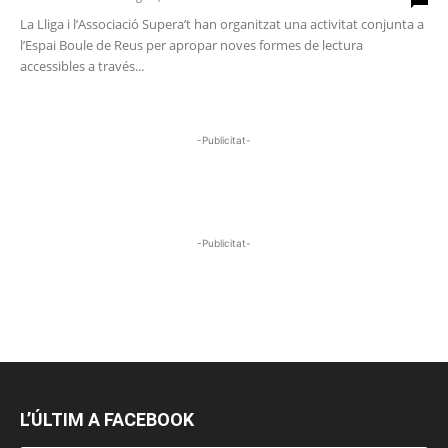
La Lliga i l’Associació Supera’t han organitzat una activitat conjunta a
l’Espai Boule de Reus per apropar noves formes de lectura
accessibles a través...
-Publicitat-
-Publicitat-
L’ÚLTIM A FACEBOOK