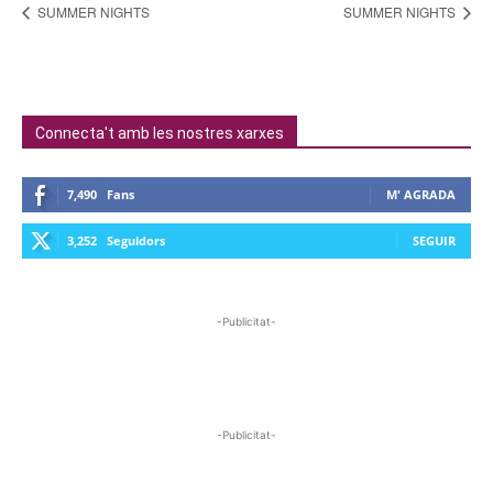
SUMMER NIGHTS
SUMMER NIGHTS
Connecta't amb les nostres xarxes
7,490
Fans
M' AGRADA
3,252
Seguidors
SEGUIR
-Publicitat-
-Publicitat-