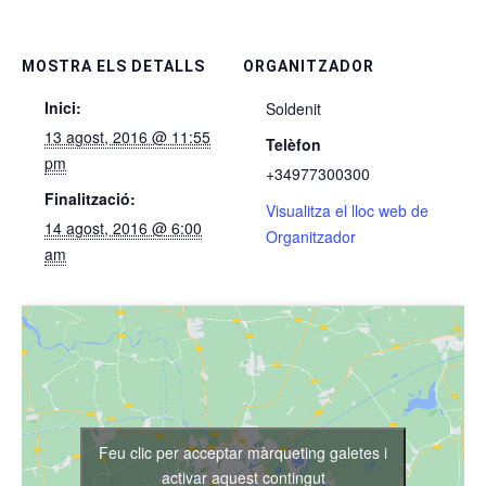
MOSTRA ELS DETALLS
ORGANITZADOR
Inici:
Soldenit
13 agost, 2016 @ 11:55
Telèfon
pm
+34977300300
Finalització:
Visualitza el lloc web de
14 agost, 2016 @ 6:00
Organitzador
am
Feu clic per acceptar màrqueting galetes i
activar aquest contingut