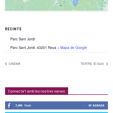
RECINTE
Parc Sant Jordi
Parc Sant Jordi. 43201 Reus
+ Mapa de Google
CINEMA
TEATRE ‘El Guió’
Connecta't amb les nostres xarxes
7,490
Fans
M' AGRADA