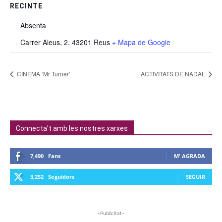
RECINTE
Absenta
Carrer Aleus, 2. 43201 Reus
+ Mapa de Google
CINEMA ‘Mr Turner’
ACTIVITATS DE NADAL
Connecta't amb les nostres xarxes
7,490
Fans
M' AGRADA
3,252
Seguidors
SEGUIR
-Publicitat-