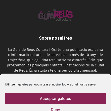
Sobre nosaltres
La Guia de Reus Cultura i Oci és una publicació exclusiva
d’informació cultural i de serveis amb més de 10 anys de
trajectòria, que aglutina tota l’activitat d’interès lúdic que
programen les principals entitats i institucions de la ciutat
de Reus. És gratuïta i té una periodicitat mensual.
Contactar-nos:
comercial@laguiadereus.com
Utilitzem galetes per optimitzar el nostre lloc web i el nostre servei.
Acceptar galetes
Segueix-nos
Deny