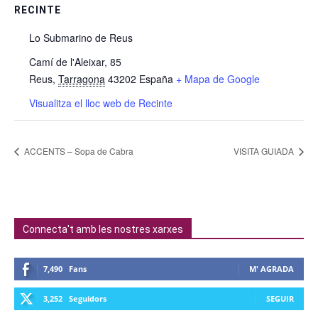
RECINTE
Lo Submarino de Reus
Camí de l'Aleixar, 85
Reus
,
Tarragona
43202
España
+ Mapa de Google
Visualitza el lloc web de Recinte
ACCENTS – Sopa de Cabra
VISITA GUIADA
Connecta't amb les nostres xarxes
7,490
Fans
M' AGRADA
3,252
Seguidors
SEGUIR