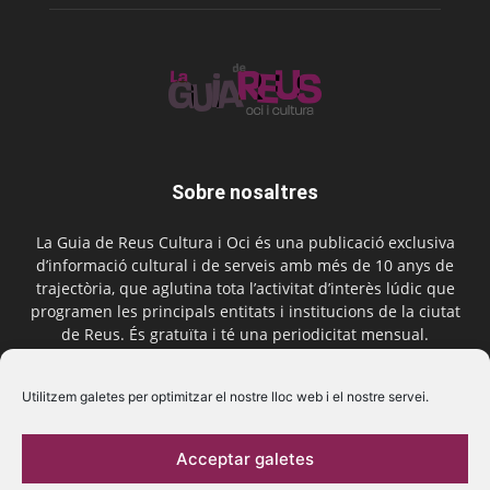
Sobre nosaltres
La Guia de Reus Cultura i Oci és una publicació exclusiva
d’informació cultural i de serveis amb més de 10 anys de
trajectòria, que aglutina tota l’activitat d’interès lúdic que
programen les principals entitats i institucions de la ciutat
de Reus. És gratuïta i té una periodicitat mensual.
Contactar-nos:
comercial@laguiadereus.com
Utilitzem galetes per optimitzar el nostre lloc web i el nostre servei.
Acceptar galetes
Segueix-nos