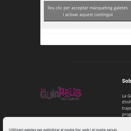
Feu clic per acceptar màrqueting galetes
https://www.facebook.com/guiadereus/
i activar aquest contingut
Sob
La G
d’in
traje
prog
Reus
Utilitzem galetes per optimitzar el nostre lloc web i el nostre servei.