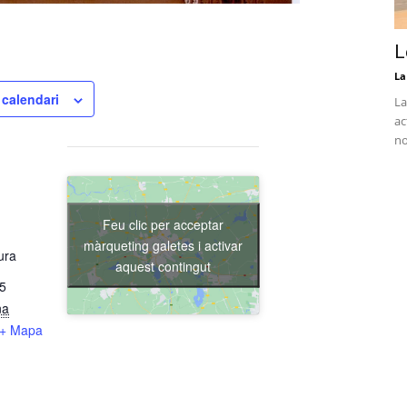
L
La
 calendari
La
ac
no
Feu clic per acceptar
màrqueting galetes i activar
ura
aquest contingut
15
na
+ Mapa