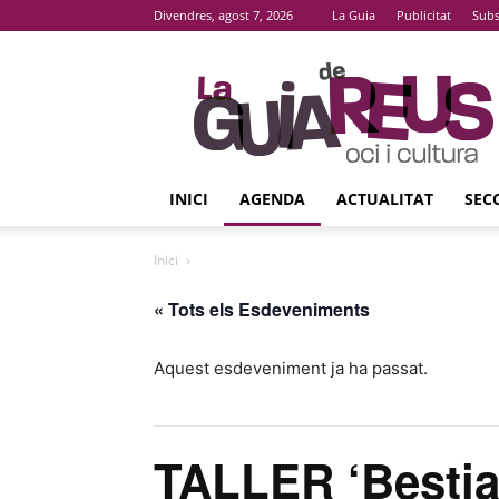
Divendres, agost 7, 2026
La Guia
Publicitat
Subs
La
Guia
De
Reus
INICI
AGENDA
ACTUALITAT
SEC
Inici
« Tots els Esdeveniments
Aquest esdeveniment ja ha passat.
TALLER ‘Bestiar