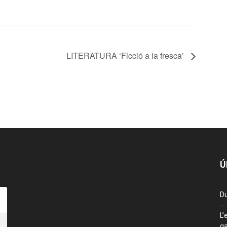
LITERATURA ‘Ficció a la fresca’
Ú
Du
L’
ga