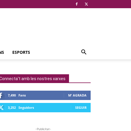
NS
ESPORTS
Connecta't amb les nostres xarxes
7,490
Fans
M' AGRADA
3,252
Seguidors
SEGUIR
-Publicitat-