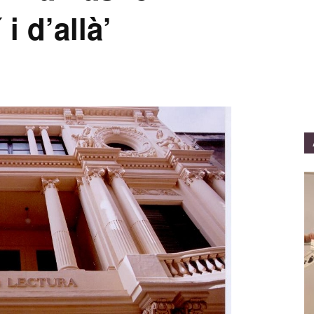
i d’allà’