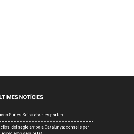
LTIMES NOTÍCIES
ana Suites Salou obre les portes
eclipsi del segle arriba a Catalunya: consells per
udir-lo amb seguretat