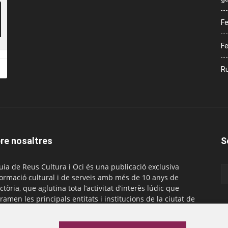
Fe
Fe
Ru
re nosaltres
S
uia de Reus Cultura i Oci és una publicació exclusiva
formació cultural i de serveis amb més de 10 anys de
ctòria, que aglutina tota l’activitat d’interès lúdic que
ramen les principals entitats i institucions de la ciutat de
. És gratuïta i té una periodicitat mensual.