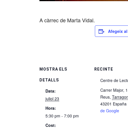
A càrrec de Marta Vidal.
Afegeix al
MOSTRA ELS
RECINTE
Centre de Lect
DETALLS
Carrer Major, 
Data:
Reus
,
Tarrago
juliol 23
43201
España
Hora:
de Google
5:30 pm - 7:00 pm
Cost: