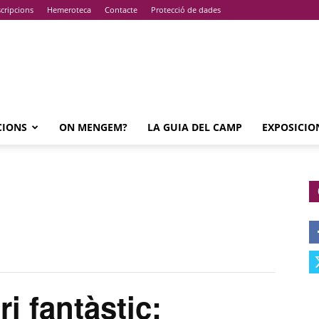
cripcions
Hemeroteca
Contacte
Protecció de dades
CIONS
ON MENGEM?
LA GUIA DEL CAMP
EXPOSICIO
i fantàstic: