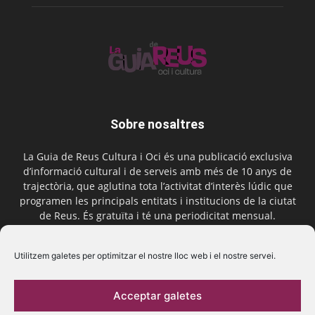
Sobre nosaltres
La Guia de Reus Cultura i Oci és una publicació exclusiva
d’informació cultural i de serveis amb més de 10 anys de
trajectòria, que aglutina tota l’activitat d’interès lúdic que
programen les principals entitats i institucions de la ciutat
de Reus. És gratuïta i té una periodicitat mensual.
Contactar-nos:
comercial@laguiadereus.com
Utilitzem galetes per optimitzar el nostre lloc web i el nostre servei.
Acceptar galetes
Segueix-nos