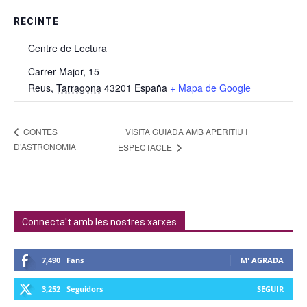
RECINTE
Centre de Lectura
Carrer Major, 15
Reus
,
Tarragona
43201
España
+ Mapa de Google
VISITA GUIADA AMB APERITIU I
CONTES
D’ASTRONOMIA
ESPECTACLE
Connecta't amb les nostres xarxes
7,490
Fans
M' AGRADA
3,252
Seguidors
SEGUIR