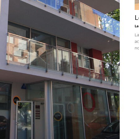
L
La
La
ac
no