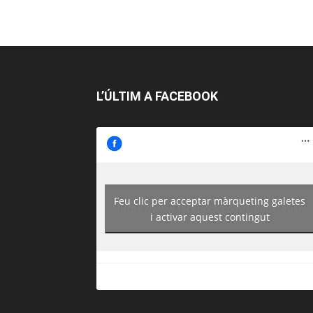
L’ÚLTIM A FACEBOOK
Feu clic per acceptar màrqueting galetes
https://www.facebook.com/guiadereus/
i activar aquest contingut