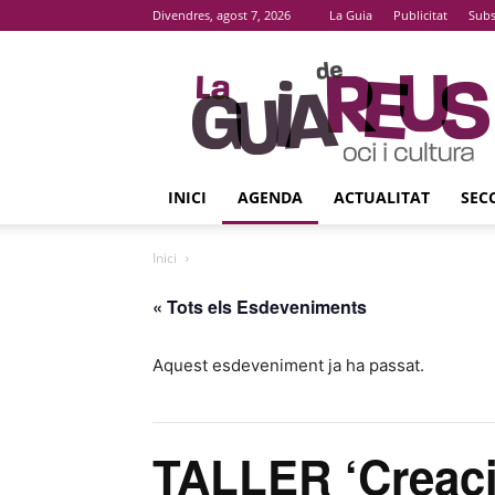
Divendres, agost 7, 2026
La Guia
Publicitat
Subs
La
Guia
De
Reus
INICI
AGENDA
ACTUALITAT
SEC
Inici
« Tots els Esdeveniments
Aquest esdeveniment ja ha passat.
TALLER ‘Creaci