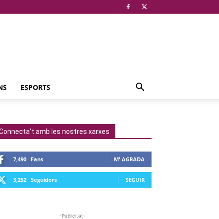
NS
ESPORTS
Connecta't amb les nostres xarxes
7,490
Fans
M' AGRADA
3,252
Seguidors
SEGUIR
-Publicitat-