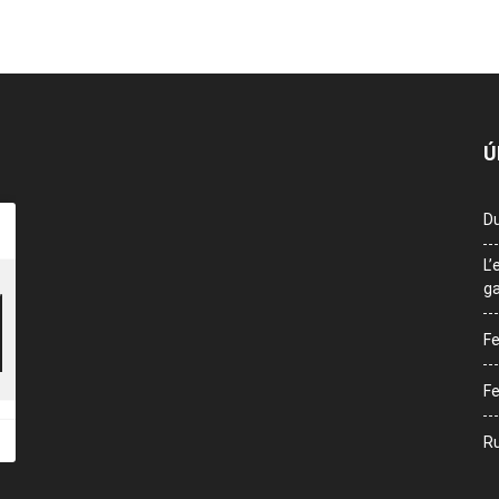
Ú
Du
L’
ga
Fe
Fe
Ru