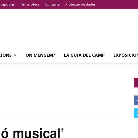
cripcions
Hemeroteca
Contacte
Protecció de dades
CIONS
ON MENGEM?
LA GUIA DEL CAMP
EXPOSICIO
ó musical’