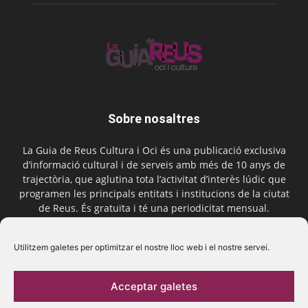
Sobre nosaltres
La Guia de Reus Cultura i Oci és una publicació exclusiva
d’informació cultural i de serveis amb més de 10 anys de
trajectòria, que aglutina tota l’activitat d’interès lúdic que
programen les principals entitats i institucions de la ciutat
de Reus. És gratuïta i té una periodicitat mensual.
Contactar-nos:
comercial@laguiadereus.com
Utilitzem galetes per optimitzar el nostre lloc web i el nostre servei.
Acceptar galetes
Segueix-nos