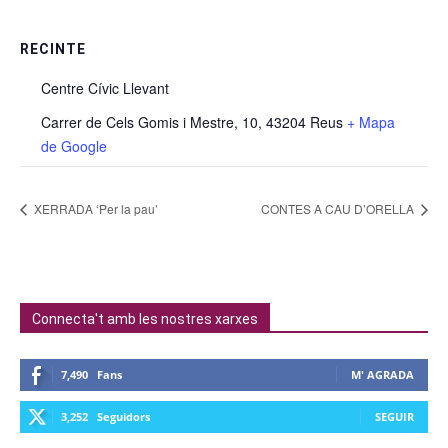
RECINTE
Centre Cívic Llevant
Carrer de Cels Gomis i Mestre, 10, 43204 Reus
+ Mapa
de Google
XERRADA ‘Per la pau’
CONTES A CAU D’ORELLA
Connecta't amb les nostres xarxes
7,490
Fans
M' AGRADA
3,252
Seguidors
SEGUIR