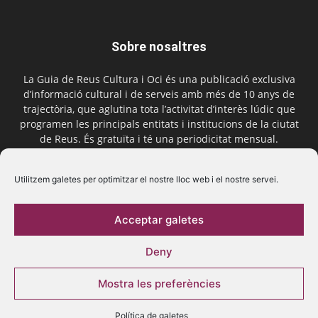
Sobre nosaltres
La Guia de Reus Cultura i Oci és una publicació exclusiva
d’informació cultural i de serveis amb més de 10 anys de
trajectòria, que aglutina tota l’activitat d’interès lúdic que
programen les principals entitats i institucions de la ciutat
de Reus. És gratuïta i té una periodicitat mensual.
Contactar-nos:
comercial@laguiadereus.com
Utilitzem galetes per optimitzar el nostre lloc web i el nostre servei.
Acceptar galetes
Segueix-nos
Deny
Mostra les preferències
Política de galetes
© 2016 La Guia de Reus | Creada per Be Marketing