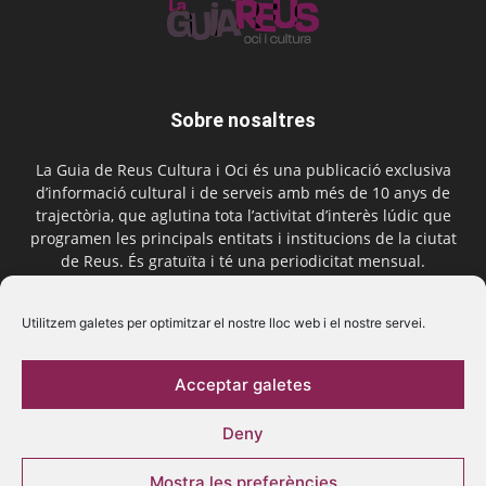
Sobre nosaltres
La Guia de Reus Cultura i Oci és una publicació exclusiva
d’informació cultural i de serveis amb més de 10 anys de
trajectòria, que aglutina tota l’activitat d’interès lúdic que
programen les principals entitats i institucions de la ciutat
de Reus. És gratuïta i té una periodicitat mensual.
Contactar-nos:
comercial@laguiadereus.com
Utilitzem galetes per optimitzar el nostre lloc web i el nostre servei.
Acceptar galetes
Segueix-nos
Deny
Mostra les preferències