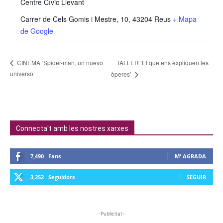
Centre Cívic Llevant
Carrer de Cels Gomis i Mestre, 10, 43204 Reus
+ Mapa
de Google
TALLER ‘El que ens expliquen les
CINEMA ‘Spider-man, un nuevo
universo’
òperes’
Connecta't amb les nostres xarxes
7,490
Fans
M' AGRADA
3,252
Seguidors
SEGUIR
-Publicitat-