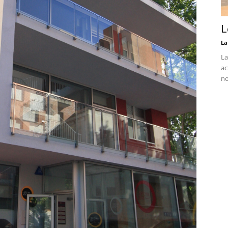
L
La
La
ac
no