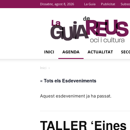
Dissabte, agost 8, 2026
La Guia
Publicitat
Subsc
La
Guia
De
Reus
INICI
AGENDA
ACTUALITAT
SEC
Inici
« Tots els Esdeveniments
Aquest esdeveniment ja ha passat.
TALLER ‘Eines 