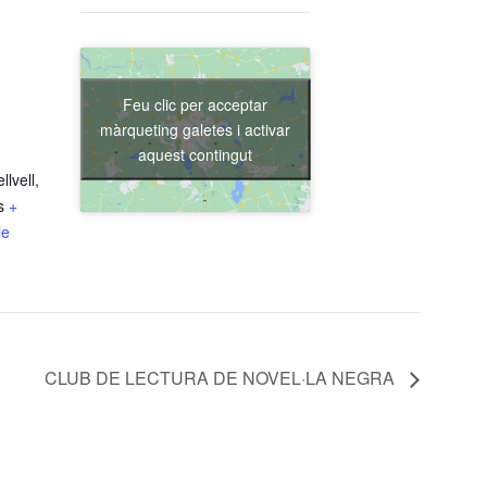
Feu clic per acceptar
màrqueting galetes i activar
aquest contingut
lvell,
s
+
le
CLUB DE LECTURA DE NOVEL·LA NEGRA