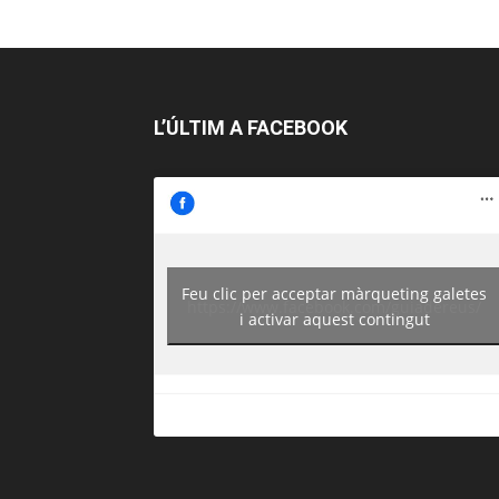
L’ÚLTIM A FACEBOOK
Feu clic per acceptar màrqueting galetes
https://www.facebook.com/guiadereus/
i activar aquest contingut