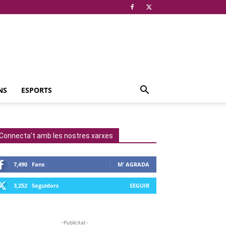
NS
ESPORTS
Connecta't amb les nostres xarxes
7,490
Fans
M' AGRADA
3,252
Seguidors
SEGUIR
-Publicitat-