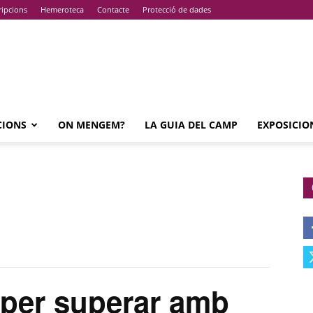
ripcions
Hemeroteca
Contacte
Protecció de dades
CIONS
ON MENGEM?
LA GUIA DEL CAMP
EXPOSICIO
per superar amb