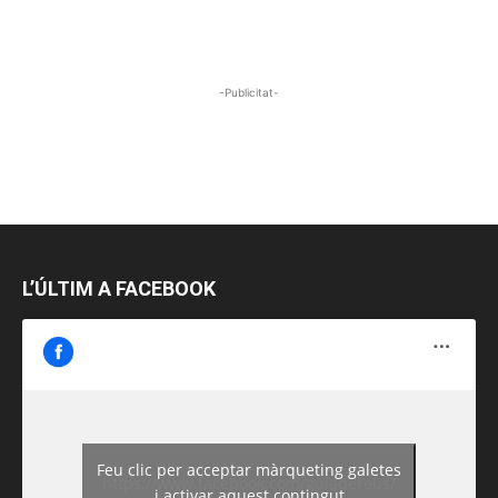
-Publicitat-
L’ÚLTIM A FACEBOOK
Feu clic per acceptar màrqueting galetes
https://www.facebook.com/guiadereus/
i activar aquest contingut