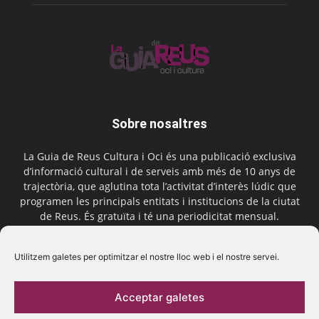
Sobre nosaltres
La Guia de Reus Cultura i Oci és una publicació exclusiva
d’informació cultural i de serveis amb més de 10 anys de
trajectòria, que aglutina tota l’activitat d’interès lúdic que
programen les principals entitats i institucions de la ciutat
de Reus. És gratuïta i té una periodicitat mensual.
Contactar-nos:
comercial@laguiadereus.com
Utilitzem galetes per optimitzar el nostre lloc web i el nostre servei.
Acceptar galetes
Segueix-nos