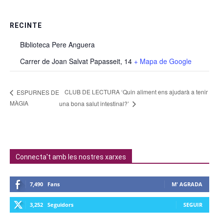
RECINTE
Biblioteca Pere Anguera
Carrer de Joan Salvat Papasseit, 14
+ Mapa de Google
CLUB DE LECTURA ‘Quin aliment ens ajudarà a tenir
ESPURNES DE
MÀGIA
una bona salut intestinal?’
Connecta't amb les nostres xarxes
7,490
Fans
M' AGRADA
3,252
Seguidors
SEGUIR