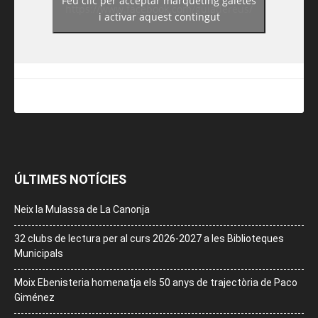
Feu clic per acceptar màrqueting galetes
https://www.facebook.com/guiadereus/
i activar aquest contingut
ÚLTIMES NOTÍCIES
Neix la Mulassa de La Canonja
32 clubs de lectura per al curs 2026-2027 a les Biblioteques
Municipals
Moix Ebenisteria homenatja els 50 anys de trajectòria de Paco
Giménez