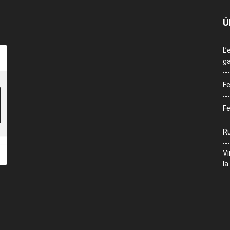
Ú
L’
ga
Fe
Fe
Ru
Vi
la