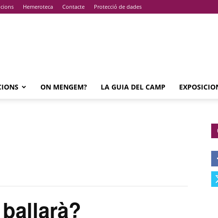
pcions
Hemeroteca
Contacte
Protecció de dades
CIONS
ON MENGEM?
LA GUIA DEL CAMP
EXPOSICIO
 ballarà?