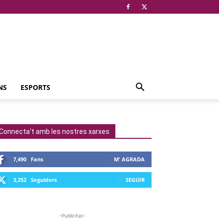
NS
ESPORTS
Connecta't amb les nostres xarxes
7,490
Fans
M' AGRADA
3,252
Seguidors
SEGUIR
-Publicitat-