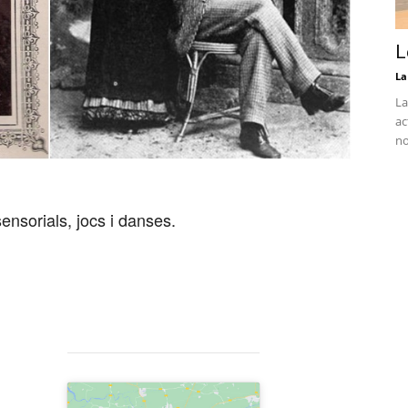
L
La
La
ac
no
sensorials, jocs i danses.