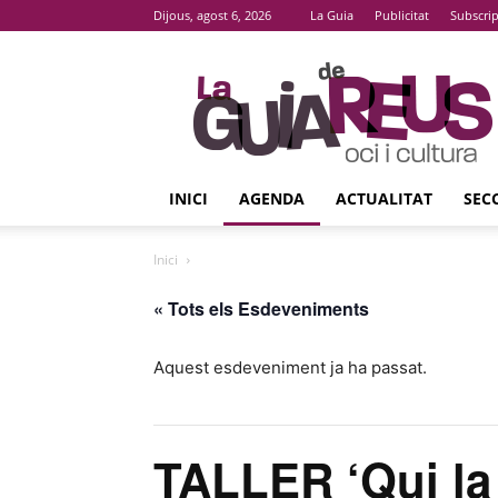
Dijous, agost 6, 2026
La Guia
Publicitat
Subscri
La
Guia
De
Reus
INICI
AGENDA
ACTUALITAT
SEC
Inici
« Tots els Esdeveniments
Aquest esdeveniment ja ha passat.
TALLER ‘Qui la