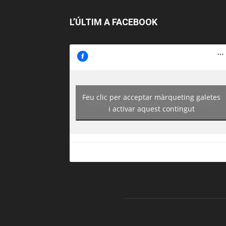
L’ÚLTIM A FACEBOOK
Feu clic per acceptar màrqueting galetes
https://www.facebook.com/guiadereus/
i activar aquest contingut