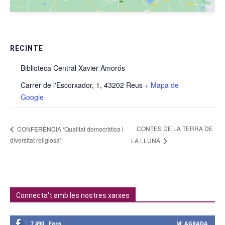
RECINTE
Biblioteca Central Xavier Amorós
Carrer de l'Escorxador, 1, 43202 Reus
+ Mapa de
Google
CONTES DE LA TERRA DE
CONFERÈNCIA ‘Qualitat democràtica i
diversitat religiosa’
LA LLUNA
Connecta't amb les nostres xarxes
7,490
Fans
M' AGRADA