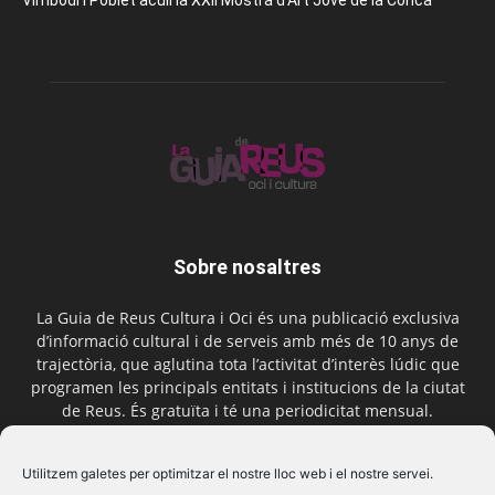
Vimbodí i Poblet acull la XXII Mostra d’Art Jove de la Conca
Sobre nosaltres
La Guia de Reus Cultura i Oci és una publicació exclusiva
d’informació cultural i de serveis amb més de 10 anys de
trajectòria, que aglutina tota l’activitat d’interès lúdic que
programen les principals entitats i institucions de la ciutat
de Reus. És gratuïta i té una periodicitat mensual.
Contactar-nos:
comercial@laguiadereus.com
Utilitzem galetes per optimitzar el nostre lloc web i el nostre servei.