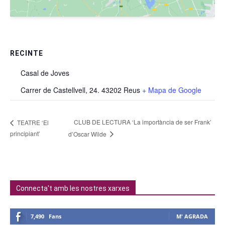
RECINTE
Casal de Joves
Carrer de Castellvell, 24. 43202 Reus
+ Mapa de Google
CLUB DE LECTURA ‘La importància de ser Frank’
TEATRE ‘El
principiant’
d’Oscar Wilde
Connecta't amb les nostres xarxes
7,490
Fans
M' AGRADA