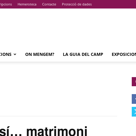
ripcions
Hemeroteca
Contacte
Protecció de dades
CIONS
ON MENGEM?
LA GUIA DEL CAMP
EXPOSICIO
sí… matrimoni