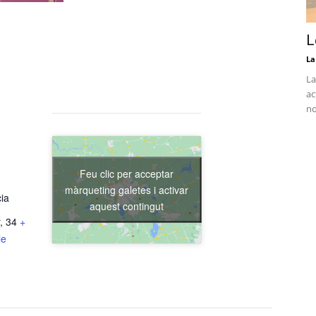
L
La
La
ac
no
Feu clic per acceptar
màrqueting galetes i activar
cia
aquest contingut
, 34
+
le