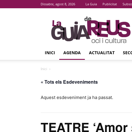
Dissabte, agost 8, 2026
La Guia
Publicitat
Subsc
La
Guia
De
Reus
INICI
AGENDA
ACTUALITAT
SEC
Inici
« Tots els Esdeveniments
Aquest esdeveniment ja ha passat.
TEATRE ‘Amor 