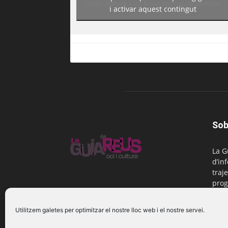
https://www.facebook.com/guiadereus/
i activar aquest contingut
Sob
La G
d’in
traje
prog
Reus
Utilitzem galetes per optimitzar el nostre lloc web i el nostre servei.
Cont