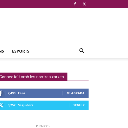
NS
ESPORTS
Connecta't amb les nostres xarxes
7,490
Fans
M' AGRADA
3,252
Seguidors
SEGUIR
-Publicitat-