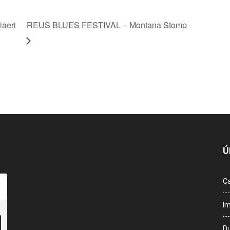
aeri
REUS BLUES FESTIVAL – Montana Stomp
Ú
Ca
Im
Du