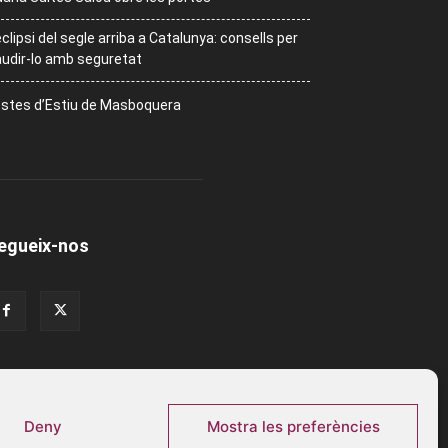
eclipsi del segle arriba a Catalunya: consells per
udir-lo amb seguretat
stes d’Estiu de Masboquera
egueix-nos
Deny
Mostra les preferències