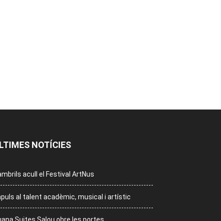
LTIMES NOTÍCIES
mbrils acull el Festival ArtNus
puls al talent acadèmic, musical i artístic
ana Suites Salou obre les portes