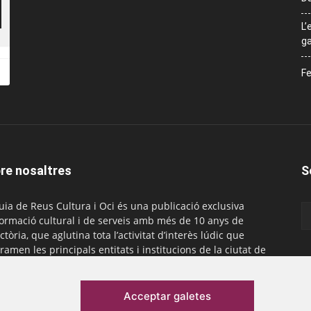
L’
ga
Fe
re nosaltres
S
uia de Reus Cultura i Oci és una publicació exclusiva
formació cultural i de serveis amb més de 10 anys de
ctòria, que aglutina tota l’activitat d’interès lúdic que
ramen les principals entitats i institucions de la ciutat de
. És gratuïta i té una periodicitat mensual.
actar-nos:
comercial@laguiadereus.com
Acceptar galetes