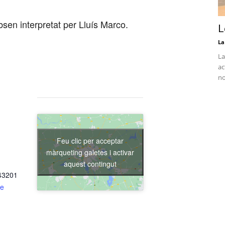
bsen interpretat per Lluís Marco.
L
La
La
ac
no
Feu clic per acceptar
màrqueting galetes i activar
aquest contingut
 43201
de