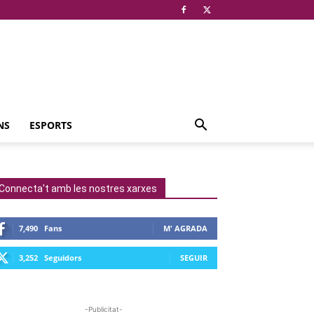
NS
ESPORTS
Connecta't amb les nostres xarxes
7,490
Fans
M' AGRADA
3,252
Seguidors
SEGUIR
-Publicitat-