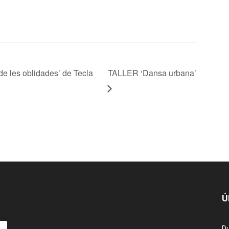
les oblidades’ de Tecla
TALLER ‘Dansa urbana’
Ú
Du