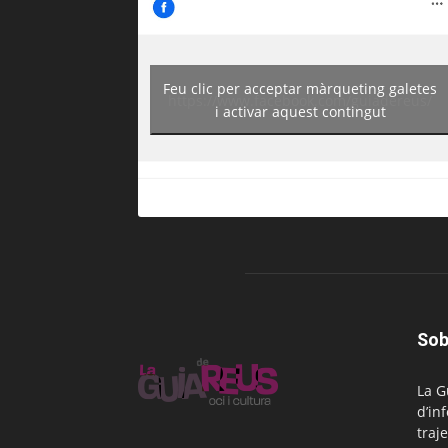
Feu clic per acceptar màrqueting galetes
https://www.facebook.com/guiadereus/
i activar aquest contingut
Sob
La G
d’in
traje