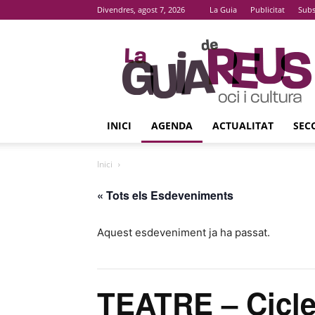
Divendres, agost 7, 2026
La Guia
Publicitat
Subs
La
Guia
De
Reus
INICI
AGENDA
ACTUALITAT
SEC
Inici
« Tots els Esdeveniments
Aquest esdeveniment ja ha passat.
TEATRE – Cicle