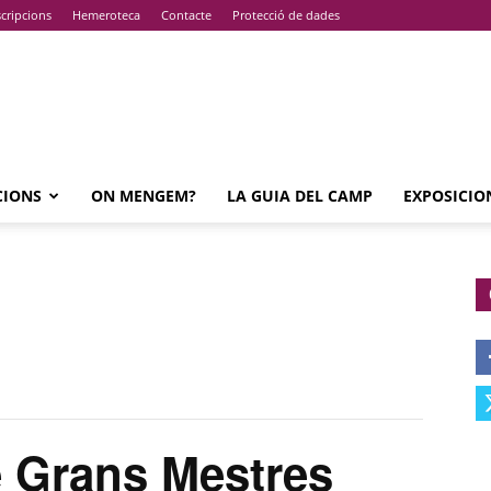
cripcions
Hemeroteca
Contacte
Protecció de dades
CIONS
ON MENGEM?
LA GUIA DEL CAMP
EXPOSICIO
 Grans Mestres