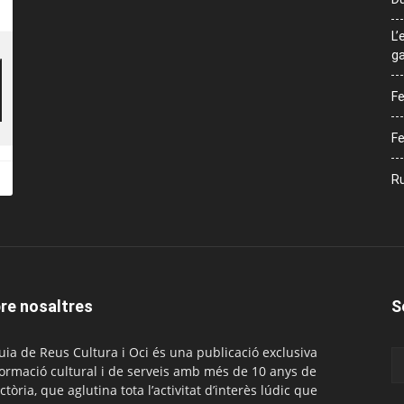
L’
ga
Fe
Fe
Ru
re nosaltres
S
uia de Reus Cultura i Oci és una publicació exclusiva
formació cultural i de serveis amb més de 10 anys de
ctòria, que aglutina tota l’activitat d’interès lúdic que