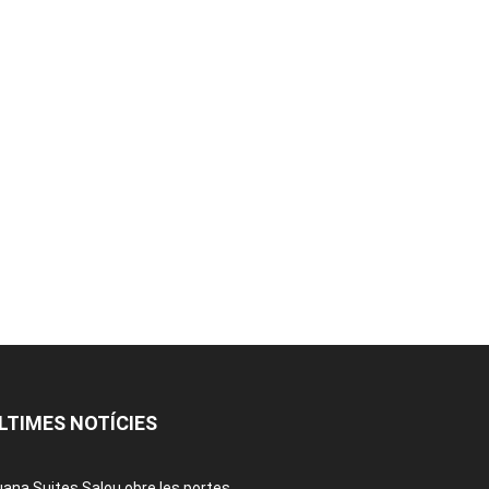
LTIMES NOTÍCIES
ana Suites Salou obre les portes